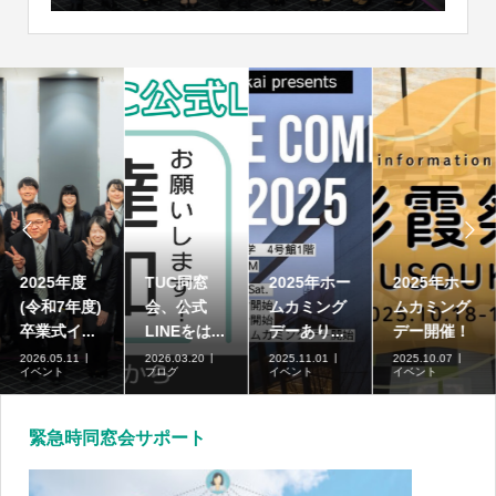


2025年度
TUC同窓
2025年ホー
2025年ホー
(令和7年度)
会、公式
ムカミング
ムカミング
卒業式イ...
LINEをは...
デーあり...
デー開催！
2026.05.11
2026.03.20
2025.11.01
2025.10.07
イベント
ブログ
イベント
イベント
緊急時同窓会サポート