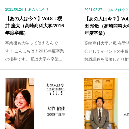
2021.06.24
あの人は今？
2021.02.27
あの人は今？
【あの人は今？】Vol.8：櫻
【あの人は今？】Vol
井 慶太（高崎商科大学/2016
田 玲歌（高崎商科大学/
年度卒業）
年度卒業）
卒業後も大学って使えるんで
高崎商科大学と私 在学
す！ こんにちは！2016年度卒業
会としてイベントの主催
の櫻井です。 私は大学を卒業...
教職課程を履修したり忙し