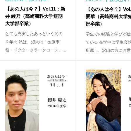
2022.07.11
あの人は今？
【あの人は今？】Vol.11：新
【あの人は今？】Vol.
井 綾乃（高崎商科大学短期
愛華（高崎商科大学
大学部卒業）
部卒業）
とても充実したあっという間の
学生での経験と学びが仕
２年間 私は、短大の「医療事
ている 在学中は学生会
務・ドクタークラークコース」...
所属し、沢山の方にお世話