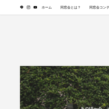
ホーム
同窓会とは？
同窓会コン
あの頃〜今、