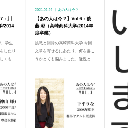
2021.01.26
あの人は今？
.7：川
【あの人は今？】Vol.6：後
2014
藤 彩（高崎商科大学/2014年
度卒業）
時、学生
挑戦と回帰の高崎商科大学 今回
をしたり
文章を寄せるにあたり、何を書こ
くも...
うかとても悩みました。近況と...