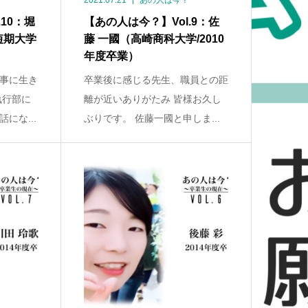
2021.07.21
あの人は今？
10：堀
【あの人は今？】Vol.9：佐
短期大学
藤 一國（高崎商科大学/2010
年度卒業）
事に生き
卒業後に感じる先生、職員との距
執行部に
離が近いありがたみ 皆様お久し
にな...
ぶりです。 佐藤一國と申しま...