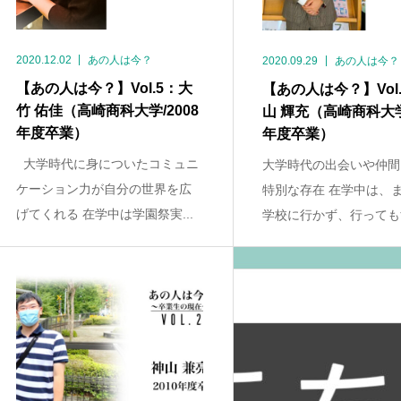
2020.12.02
あの人は今？
2020.09.29
あの人は今？
【あの人は今？】Vol.5：大
【あの人は今？】Vol
竹 佑佳（高崎商科大学/2008
山 輝充（高崎商科大学/
年度卒業）
年度卒業）
大学時代に身についたコミュニ
大学時代の出会いや仲間
ケーション力が自分の世界を広
特別な存在 在学中は、
げてくれる 在学中は学園祭実...
学校に行かず、行ってもす