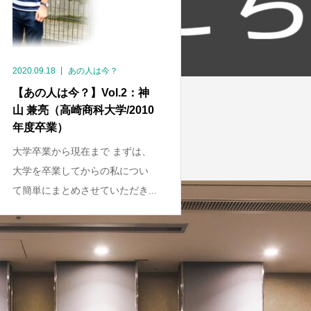
2020.09.18
あの人は今？
【あの人は今？】Vol.2：神
山 兼亮（高崎商科大学/2010
年度卒業）
大学卒業から現在まで まずは、
大学を卒業してからの私につい
て簡単にまとめさせていただき...
1
2