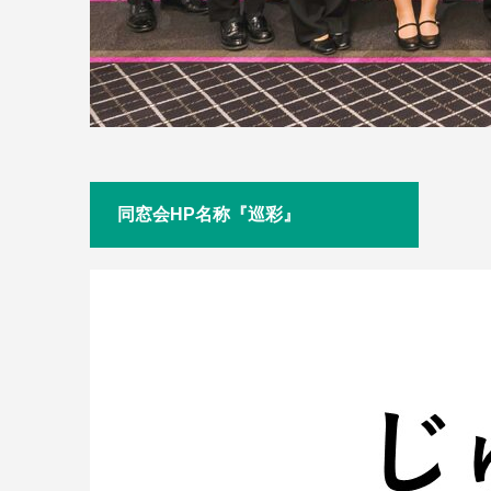
同窓会HP名称『巡彩』