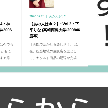
2020.09.20
あの人は今？
.4：神
【あの人は今？】~Vol.3：下
2006
平りな (高崎商科大学/2008年
度卒)
は今でも
【実践で活かせる楽しさ！】 現
まともに
在、担当地域の量販店を主とし
ぐ帰...
て、ヤクルト商品の配送や売場...