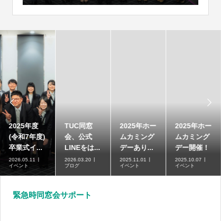


2025年度
TUC同窓
2025年ホー
2025年ホー
(令和7年度)
会、公式
ムカミング
ムカミング
卒業式イ...
LINEをは...
デーあり...
デー開催！
2026.05.11
2026.03.20
2025.11.01
2025.10.07
イベント
ブログ
イベント
イベント
緊急時同窓会サポート