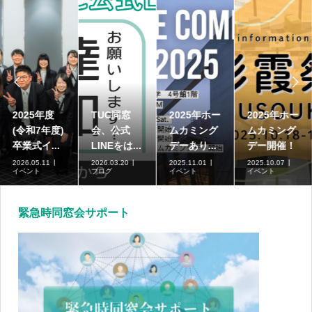


2025年度
TUC同窓
2025年ホー
2025年ホー
(令和7年度)
会、公式
ムカミング
ムカミング
卒業式イ...
LINEをは...
デーあり...
デー開催！
2026.05.11
2026.03.20
2025.11.01
2025.10.07
イベント
ブログ
イベント
イベント
緊急時同窓会サポート