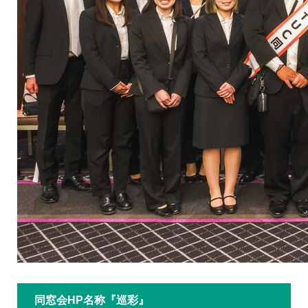
同窓会HP名称『巡彩』