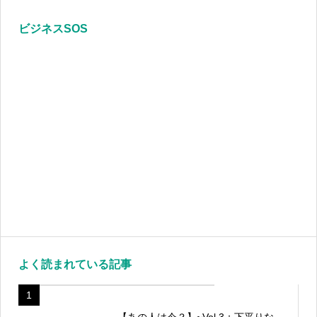
ビジネスSOS
よく読まれている記事
1
【あの人は今？】~Vol.3：下平りな