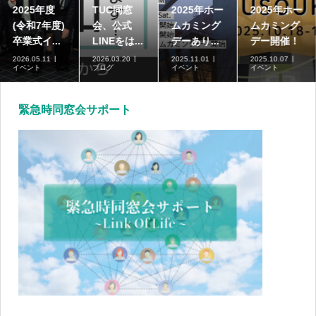
2025年度
TUC同窓
2025年ホー
2025年ホー
(令和7年度)
会、公式
ムカミング
ムカミング
卒業式イ...
LINEをは...
デーあり...
デー開催！
2026.05.11
2026.03.20
2025.11.01
2025.10.07
イベント
ブログ
イベント
イベント
緊急時同窓会サポート