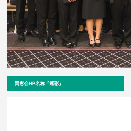
同窓会HP名称『巡彩』