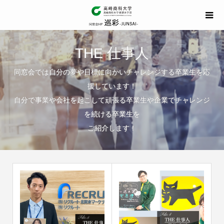
THE 仕事人
同窓会では自分の夢や目標に向かいチャレンジする卒業生を応
援しています！
自分で事業や会社を起こして頑張る卒業生や企業でチャレンジ
を続ける卒業生を
ご紹介します！