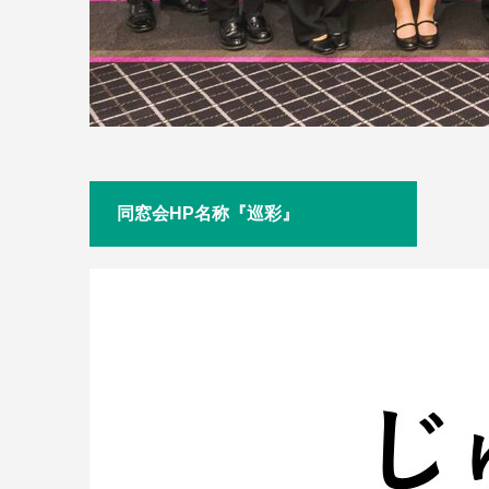
同窓会HP名称『巡彩』