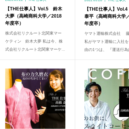
2022.03.28
THE 仕事人
【THE仕事人】Vol.5 鈴木
【THE仕事人】Vol.
大夢（高崎商科大学／2018
泰平（高崎商科大学／2
年度卒）
年度卒）
株式会社リクルート北関東マー
ヤマト運輸株式会社 藤
ケティン 鈴木大夢 私は今、株
私がヤマト運輸に入社を
式会社リクルート北関東マーケ...
由の1つは、 『運送行為は