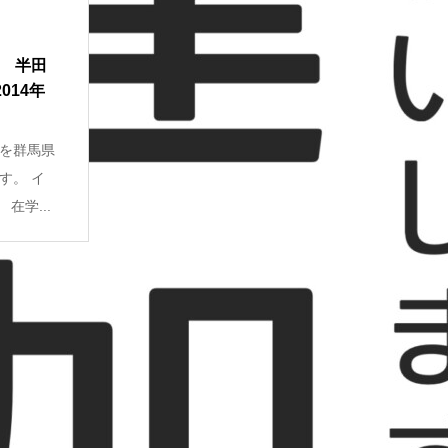
1 半田
014年
を群馬県
す。 イ
在学...