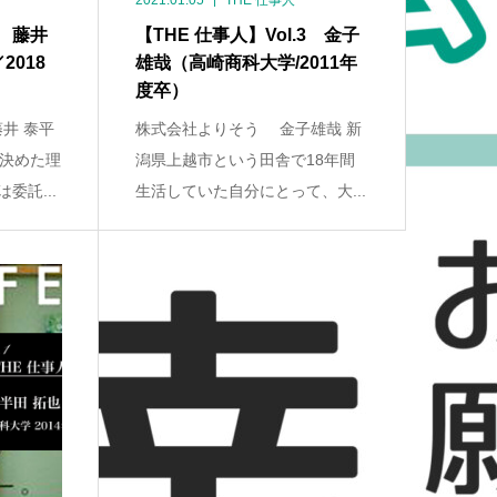
2021.01.05
THE 仕事人
4 藤井
【THE 仕事人】Vol.3 金子
018
雄哉（高崎商科大学/2011年
度卒）
井 泰平
株式会社よりそう 金子雄哉 新
決めた理
潟県上越市という田舎で18年間
委託...
生活していた自分にとって、大...