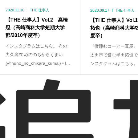
2020.11.30
THE 仕事人
2020.09.17
THE 仕事人
【THE 仕事人】Vol.2 髙橋
【THE 仕事人】Vol.
忍（高崎商科大学短期大学
拓也（高崎商科大学/2
部/2010年度卒）
度卒）
インスタグラムはこちら。 布の
『微睡むコーヒー豆屋』
力久磨衣 ぬののちからくまい
太田市で営む半田拓也で
(@nuno_no_chikara_kumai) • I...
ンスタグラムはこちら。 