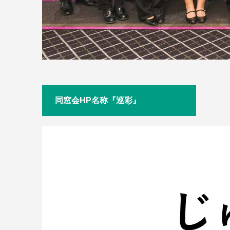
同窓会HP名称『巡彩』