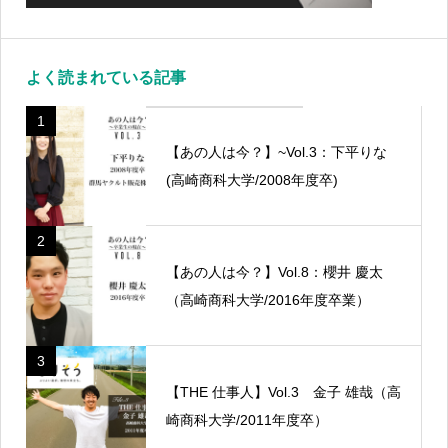
よく読まれている記事
1
【あの人は今？】~Vol.3：下平りな
(高崎商科大学/2008年度卒)
2
【あの人は今？】Vol.8：櫻井 慶太
（高崎商科大学/2016年度卒業）
3
【THE 仕事人】Vol.3 金子 雄哉（高
崎商科大学/2011年度卒）