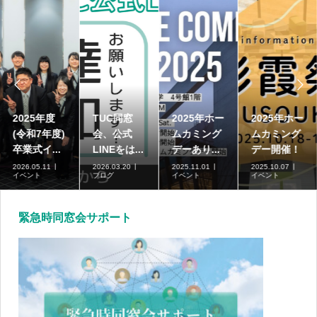


2025年度
TUC同窓
2025年ホー
2025年ホー
(令和7年度)
会、公式
ムカミング
ムカミング
卒業式イ...
LINEをは...
デーあり...
デー開催！
2026.05.11
2026.03.20
2025.11.01
2025.10.07
イベント
ブログ
イベント
イベント
緊急時同窓会サポート