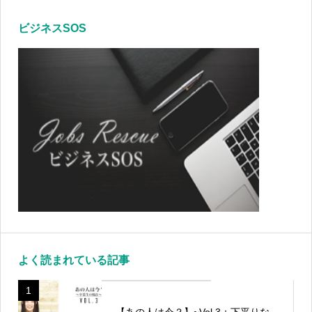
ビジネスSOS
よく読まれている記事
1
【あの人は今？】~Vol.3：下平りな