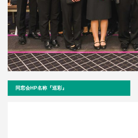
同窓会HP名称『巡彩』