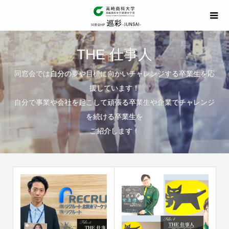
THE 仕事人
同窓会では自分の夢や目標に向かいチャレンジする卒業生を応
援しています！
自分で事業や会社を起こして頑張る卒業生や企業でチャレンジ
を続ける卒業生を
ご紹介します！