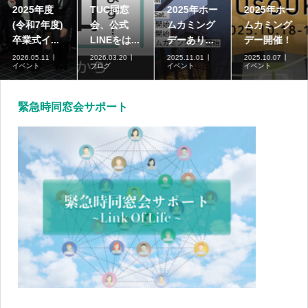
2025年度
TUC同窓
2025年ホー
2025年ホー
(令和7年度)
会、公式
ムカミング
ムカミング
卒業式イ...
LINEをは...
デーあり...
デー開催！
2026.05.11
2026.03.20
2025.11.01
2025.10.07
イベント
ブログ
イベント
イベント
緊急時同窓会サポート