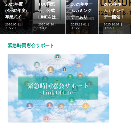
2025年度
TUC同窓
2025年ホー
2025年ホー
(令和7年度)
会、公式
ムカミング
ムカミング
卒業式イ...
LINEをは...
デーあり...
デー開催！
2026.05.11
2026.03.20
2025.11.01
2025.10.07
イベント
ブログ
イベント
イベント
緊急時同窓会サポート