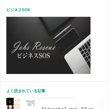
ビジネスSOS
よく読まれている記事
1
【あの人は今？】~Vol.3：下平りな