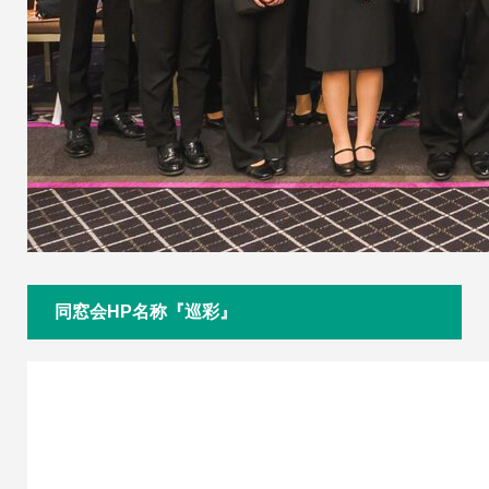
同窓会HP名称『巡彩』