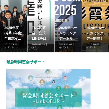


2025年度
TUC同窓
2025年ホー
2025年ホー
(令和7年度)
会、公式
ムカミング
ムカミング
卒業式イ...
LINEをは...
デーあり...
デー開催！
2026.05.11
2026.03.20
2025.11.01
2025.10.07
イベント
ブログ
イベント
イベント
緊急時同窓会サポート