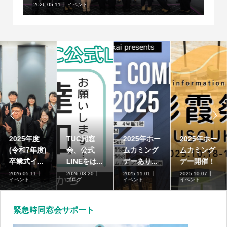
2026.05.11
イベント


2025年度
TUC同窓
2025年ホー
2025年ホー
(令和7年度)
会、公式
ムカミング
ムカミング
卒業式イ...
LINEをは...
デーあり...
デー開催！
2026.05.11
2026.03.20
2025.11.01
2025.10.07
イベント
ブログ
イベント
イベント
緊急時同窓会サポート