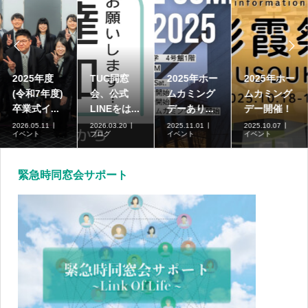


2025年度
TUC同窓
2025年ホー
2025年ホー
(令和7年度)
会、公式
ムカミング
ムカミング
卒業式イ...
LINEをは...
デーあり...
デー開催！
2026.05.11
2026.03.20
2025.11.01
2025.10.07
イベント
ブログ
イベント
イベント
緊急時同窓会サポート