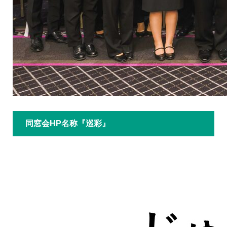
同窓会HP名称『巡彩』