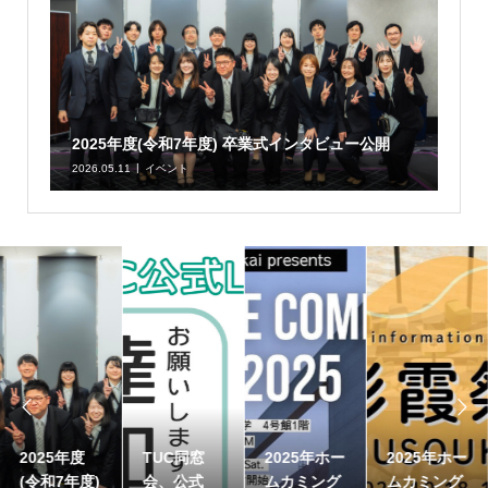
2025年度(令和7年度) 卒業式インタビュー公開
2026.05.11
イベント


2025年度
TUC同窓
2025年ホー
2025年ホー
(令和7年度)
会、公式
ムカミング
ムカミング