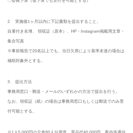
〇会費予算（仮予算でも受付を可能とする）
2. 実施後1ヶ月以内に下記書類を提出すること。
自署付き名簿、 領収証（原本）、HP・Instagram掲載用文章・
集合写真
※事前報告で20名以上でも、当日欠席により基準未達の場合は
補助対象外とする。
3. 提出方法
事務局窓口・郵送・メールのいずれかの方法で提出を行う。
なお、領収証（紙）の場合は事務局窓口もしくは郵送でのみ受
付可能とする。
※1人5,000円の立食80人分用意、景品代40,000円、案内等通信