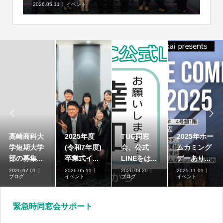
2026.05.11
イベント


高崎商科大
2025年度
TUC同窓
2025年ホー
学短期大学
(令和7年度)
会、公式
ムカミング
部の募集...
卒業式イ...
LINEをは...
デーあり...
2026.07.01
2026.05.11
2026.03.20
2025.11.01
ブログ
イベント
ブログ
イベント
緊急時同窓会サポート