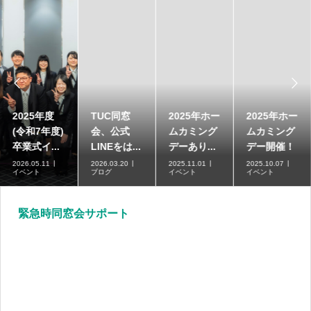


2025年度
TUC同窓
2025年ホー
2025年ホー
(令和7年度)
会、公式
ムカミング
ムカミング
卒業式イ...
LINEをは...
デーあり...
デー開催！
2026.05.11
2026.03.20
2025.11.01
2025.10.07
イベント
ブログ
イベント
イベント
緊急時同窓会サポート