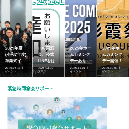


2025年度
TUC同窓
2025年ホー
2025年ホー
(令和7年度)
会、公式
ムカミング
ムカミング
卒業式イ...
LINEをは...
デーあり...
デー開催！
2026.05.11
2026.03.20
2025.11.01
2025.10.07
イベント
ブログ
イベント
イベント
緊急時同窓会サポート