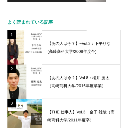
よく読まれている記事
1
【あの人は今？】~Vol.3：下平りな
(高崎商科大学/2008年度卒)
2
【あの人は今？】Vol.8：櫻井 慶太
（高崎商科大学/2016年度卒業）
3
【THE 仕事人】Vol.3 金子 雄哉（高
崎商科大学/2011年度卒）