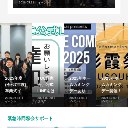
2026.05.11
イベント


2025年度
TUC同窓
2025年ホー
2025年ホー
(令和7年度)
会、公式
ムカミング
ムカミング
卒業式イ...
LINEをは...
デーあり...
デー開催！
2026.05.11
2026.03.20
2025.11.01
2025.10.07
イベント
ブログ
イベント
イベント
緊急時同窓会サポート