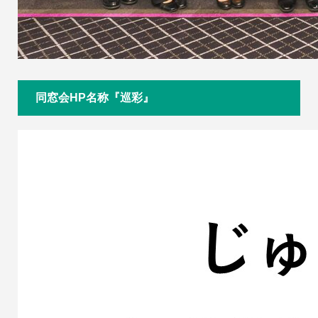
同窓会HP名称『巡彩』