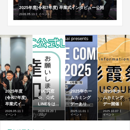
2025年度(令和7年度) 卒業式インタビュー公開
2026.05.11
イベント


2025年度
TUC同窓
2025年ホー
2025年ホー
(令和7年度)
会、公式
ムカミング
ムカミング
卒業式イ...
LINEをは...
デーあり...
デー開催！
2026.05.11
2026.03.20
2025.11.01
2025.10.07
イベント
ブログ
イベント
イベント