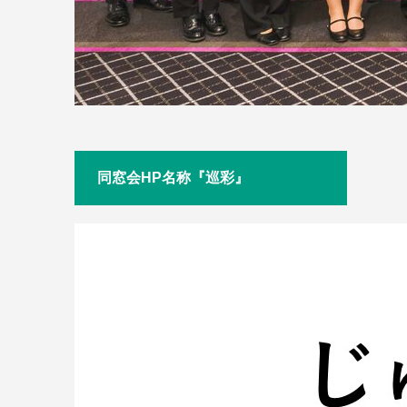
同窓会HP名称『巡彩』