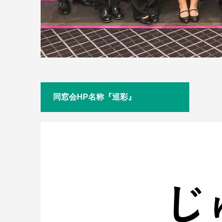
同窓会HP名称『巡彩』