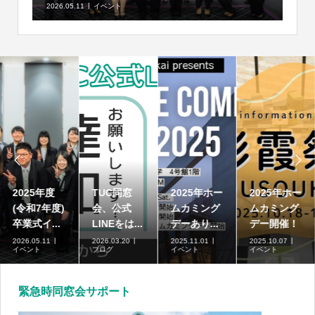
2026.05.11
イベント


2025年度
TUC同窓
2025年ホー
2025年ホー
(令和7年度)
会、公式
ムカミング
ムカミング
卒業式イ...
LINEをは...
デーあり...
デー開催！
2026.05.11
2026.03.20
2025.11.01
2025.10.07
イベント
ブログ
イベント
イベント
緊急時同窓会サポート