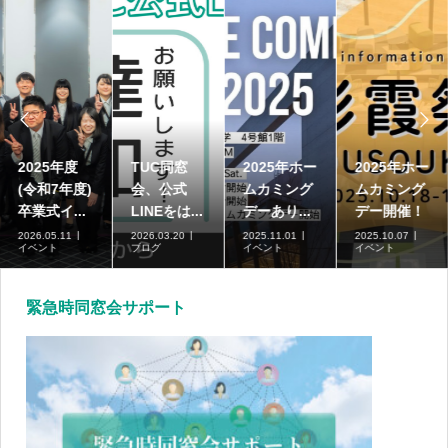


2025年度
TUC同窓
2025年ホー
2025年ホー
(令和7年度)
会、公式
ムカミング
ムカミング
卒業式イ...
LINEをは...
デーあり...
デー開催！
2026.05.11
2026.03.20
2025.11.01
2025.10.07
イベント
ブログ
イベント
イベント
緊急時同窓会サポート