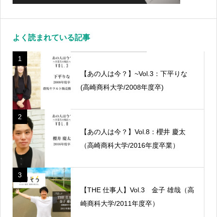
よく読まれている記事
1
【あの人は今？】~Vol.3：下平りな
(高崎商科大学/2008年度卒)
2
【あの人は今？】Vol.8：櫻井 慶太
（高崎商科大学/2016年度卒業）
3
【THE 仕事人】Vol.3 金子 雄哉（高
崎商科大学/2011年度卒）