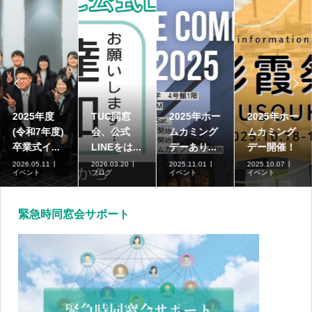


2025年度
TUC同窓
2025年ホー
2025年ホー
(令和7年度)
会、公式
ムカミング
ムカミング
卒業式イ...
LINEをは...
デーあり...
デー開催！
2026.05.11
2026.03.20
2025.11.01
2025.10.07
イベント
ブログ
イベント
イベント
緊急時同窓会サポート