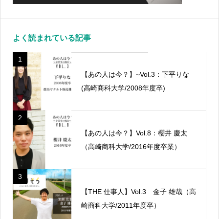
よく読まれている記事
1
【あの人は今？】~Vol.3：下平りな
(高崎商科大学/2008年度卒)
2
【あの人は今？】Vol.8：櫻井 慶太
（高崎商科大学/2016年度卒業）
3
【THE 仕事人】Vol.3 金子 雄哉（高
崎商科大学/2011年度卒）