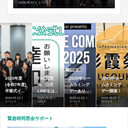
2026.05.11
イベント


2025年度
TUC同窓
2025年ホー
2025年ホー
(令和7年度)
会、公式
ムカミング
ムカミング
卒業式イ...
LINEをは...
デーあり...
デー開催！
2026.05.11
2026.03.20
2025.11.01
2025.10.07
イベント
ブログ
イベント
イベント
緊急時同窓会サポート