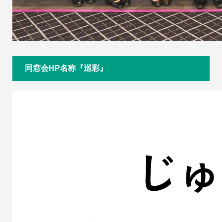
同窓会HP名称『巡彩』