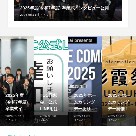
2025年度(令和7年度) 卒業式インタビュー公開
2026.05.11
イベント


高崎商科大
2025年度
TUC同窓
2025年ホー
学短期大学
(令和7年度)
会、公式
ムカミング
部の募集...
卒業式イ...
LINEをは...
デーあり...
2026.07.01
2026.05.11
2026.03.20
2025.11.01
ブログ
イベント
ブログ
イベント