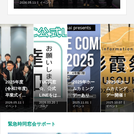
2026.05.11
イベント


2025年度
TUC同窓
2025年ホー
2025年ホー
(令和7年度)
会、公式
ムカミング
ムカミング
卒業式イ...
LINEをは...
デーあり...
デー開催！
2026.05.11
2026.03.20
2025.11.01
2025.10.07
イベント
ブログ
イベント
イベント
緊急時同窓会サポート