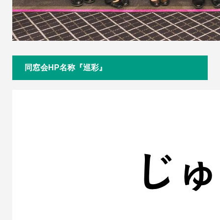
同窓会HP名称『巡彩』