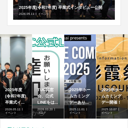
2025年度(令和7年度) 卒業式インタビュー公開
2026.05.11
イベント


2025年度
TUC同窓
2025年ホー
2025年ホー
(令和7年度)
会、公式
ムカミング
ムカミング
卒業式イ...
LINEをは...
デーあり...
デー開催！
2026.05.11
2026.03.20
2025.11.01
2025.10.07
イベント
ブログ
イベント
イベント