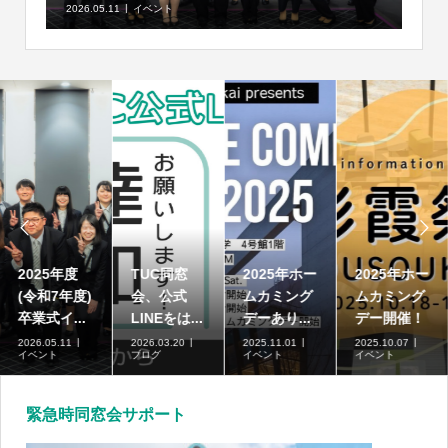
2026.05.11
イベント


2025年度
TUC同窓
2025年ホー
2025年ホー
(令和7年度)
会、公式
ムカミング
ムカミング
卒業式イ...
LINEをは...
デーあり...
デー開催！
2026.05.11
2026.03.20
2025.11.01
2025.10.07
イベント
ブログ
イベント
イベント
緊急時同窓会サポート