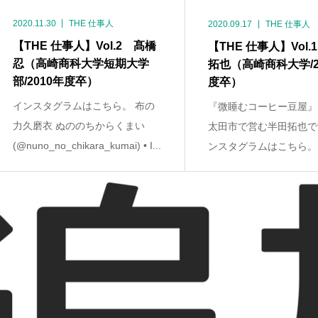
2020.11.30
THE 仕事人
2020.09.17
THE 仕事人
【THE 仕事人】Vol.2 髙橋
【THE 仕事人】Vol.
忍（高崎商科大学短期大学
拓也（高崎商科大学/2
部/2010年度卒）
度卒）
インスタグラムはこちら。 布の
『微睡むコーヒー豆屋』
力久磨衣 ぬののちからくまい
太田市で営む半田拓也で
(@nuno_no_chikara_kumai) • I...
ンスタグラムはこちら。 