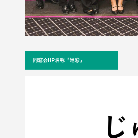
同窓会HP名称『巡彩』