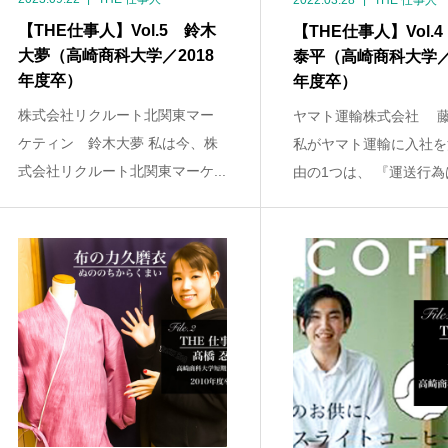
2022.03.28
THE 仕事人
【THE仕事人】Vol.5 鈴木
【THE仕事人】Vol.
大夢（高崎商科大学／2018
泰平（高崎商科大学／2
年度卒）
年度卒）
株式会社リクルート北関東マー
ヤマト運輸株式会社 藤
ケティン 鈴木大夢 私は今、株
私がヤマト運輸に入社を
式会社リクルート北関東マーケ...
由の1つは、 『運送行為は