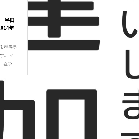
1 半田
014年
を群馬県
す。 イ
在学...