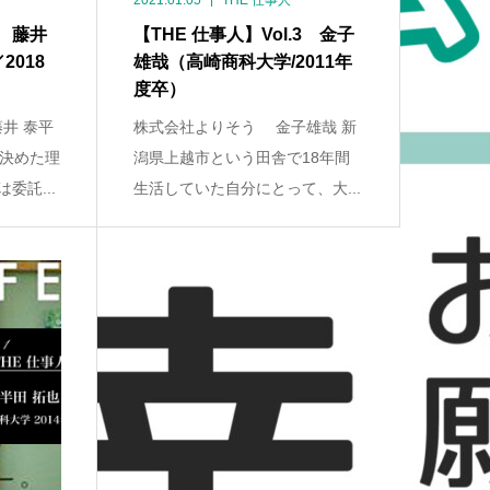
2021.01.05
THE 仕事人
4 藤井
【THE 仕事人】Vol.3 金子
018
雄哉（高崎商科大学/2011年
度卒）
井 泰平
株式会社よりそう 金子雄哉 新
決めた理
潟県上越市という田舎で18年間
委託...
生活していた自分にとって、大...