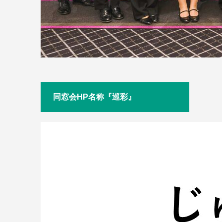
同窓会HP名称『巡彩』