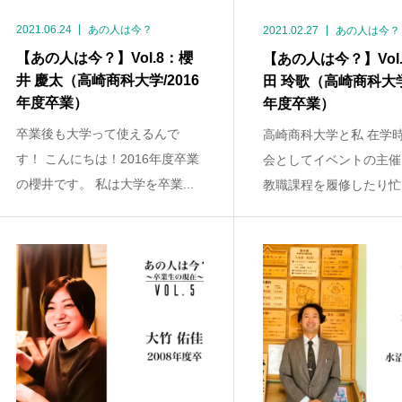
2021.06.24
あの人は今？
2021.02.27
あの人は今？
【あの人は今？】Vol.8：櫻
【あの人は今？】Vol
井 慶太（高崎商科大学/2016
田 玲歌（高崎商科大学/
年度卒業）
年度卒業）
卒業後も大学って使えるんで
高崎商科大学と私 在学
す！ こんにちは！2016年度卒業
会としてイベントの主催
の櫻井です。 私は大学を卒業...
教職課程を履修したり忙し