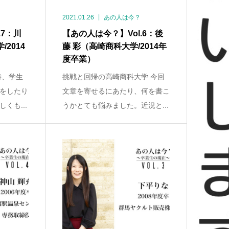
2021.01.26
あの人は今？
.7：川
【あの人は今？】Vol.6：後
2014
藤 彩（高崎商科大学/2014年
度卒業）
時、学生
挑戦と回帰の高崎商科大学 今回
をしたり
文章を寄せるにあたり、何を書こ
くも...
うかとても悩みました。近況と...