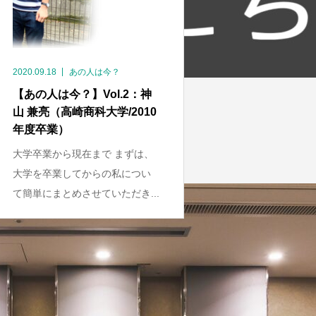
2020.09.18
あの人は今？
【あの人は今？】Vol.2：神
山 兼亮（高崎商科大学/2010
年度卒業）
大学卒業から現在まで まずは、
大学を卒業してからの私につい
て簡単にまとめさせていただき...
1
2