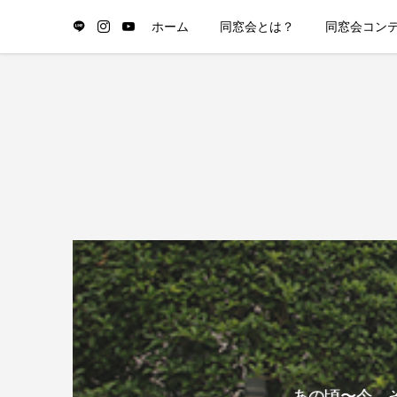
ホーム
同窓会とは？
同窓会コン
あの頃〜今、