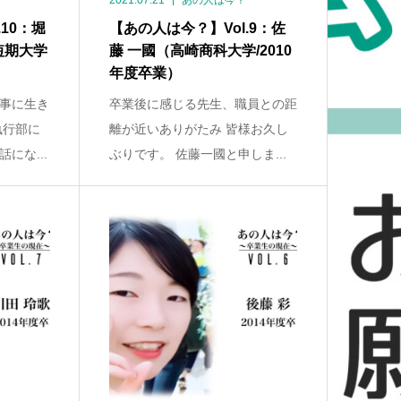
2021.07.21
あの人は今？
10：堀
【あの人は今？】Vol.9：佐
短期大学
藤 一國（高崎商科大学/2010
年度卒業）
事に生き
卒業後に感じる先生、職員との距
執行部に
離が近いありがたみ 皆様お久し
にな...
ぶりです。 佐藤一國と申しま...