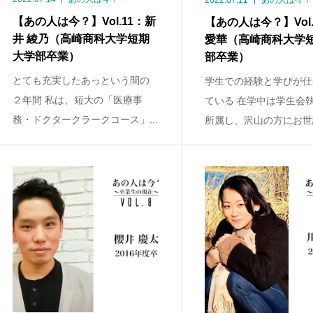
2022.07.11
あの人は今？
【あの人は今？】Vol.11：新
【あの人は今？】Vol.
井 綾乃（高崎商科大学短期
愛華（高崎商科大学
大学部卒業）
部卒業）
とても充実したあっという間の
学生での経験と学びが仕
２年間 私は、短大の「医療事
ている 在学中は学生会
務・ドクタークラークコース」...
所属し、沢山の方にお世話