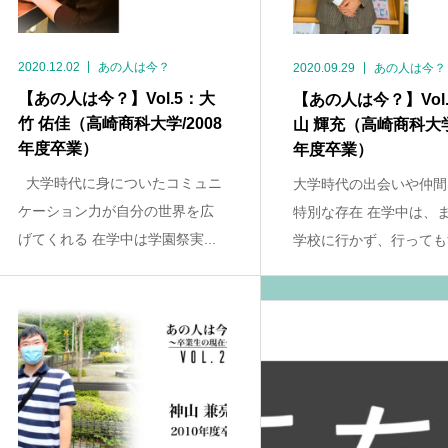
2020.12.02
あの人は今？
2020.09.29
あの人は今？
【あの人は今？】Vol.5：大
【あの人は今？】Vol
竹 佑佳（高崎商科大学/2008
山 輝充（高崎商科大学/
年度卒業）
年度卒業）
大学時代に身についたコミュニ
大学時代の出会いや仲間
ケーション力が自分の世界を広
特別な存在 在学中は、
げてくれる 在学中は学園祭実...
学校に行かず、行ってもす