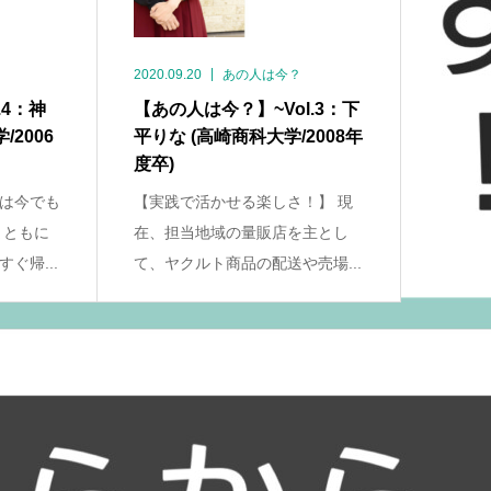
2020.09.20
あの人は今？
.4：神
【あの人は今？】~Vol.3：下
2006
平りな (高崎商科大学/2008年
度卒)
は今でも
【実践で活かせる楽しさ！】 現
まともに
在、担当地域の量販店を主とし
ぐ帰...
て、ヤクルト商品の配送や売場...