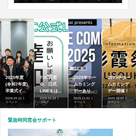


2025年度
TUC同窓
2025年ホー
2025年ホー
(令和7年度)
会、公式
ムカミング
ムカミング
卒業式イ...
LINEをは...
デーあり...
デー開催！
2026.05.11
2026.03.20
2025.11.01
2025.10.07
イベント
ブログ
イベント
イベント
緊急時同窓会サポート