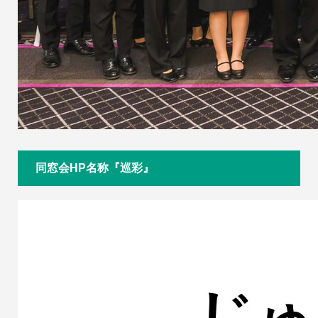
同窓会HP名称『巡彩』