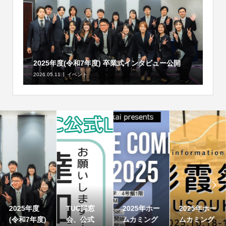
2025年度(令和7年度) 卒業式インタビュー公開
2026.05.11
イベント


2025年度
TUC同窓
2025年ホー
2025年ホー
(令和7年度)
会、公式
ムカミング
ムカミング