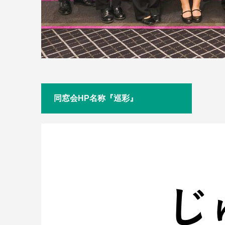
同窓会HP名称『巡彩』