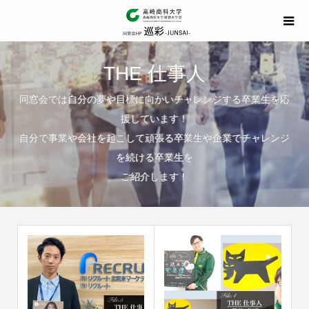
THE 仕事人
同窓会では自分の夢や目標に向かいチャレンジする卒業生を応
援しています！
自分で事業や会社を起こして頑張る卒業生や企業でチャレンジ
を続ける卒業生を
ご紹介します！