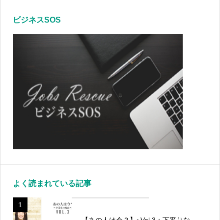
ビジネスSOS
よく読まれている記事
1
【あの人は今？】~Vol.3：下平りな