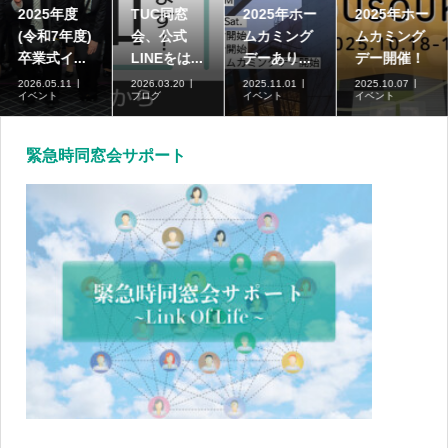
2025年度
TUC同窓
2025年ホー
2025年ホー
(令和7年度)
会、公式
ムカミング
ムカミング
卒業式イ...
LINEをは...
デーあり...
デー開催！
2026.05.11
2026.03.20
2025.11.01
2025.10.07
イベント
ブログ
イベント
イベント
緊急時同窓会サポート