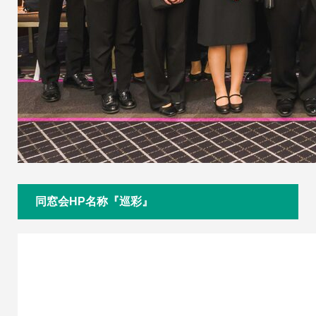
同窓会HP名称『巡彩』