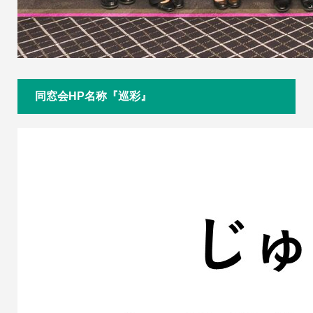
同窓会HP名称『巡彩』