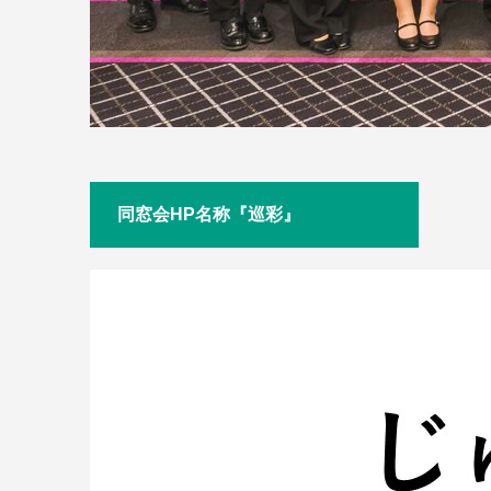
同窓会HP名称『巡彩』