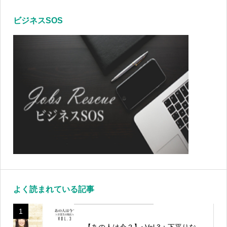
ビジネスSOS
よく読まれている記事
1
【あの人は今？】~Vol.3：下平りな