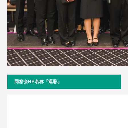
同窓会HP名称『巡彩』