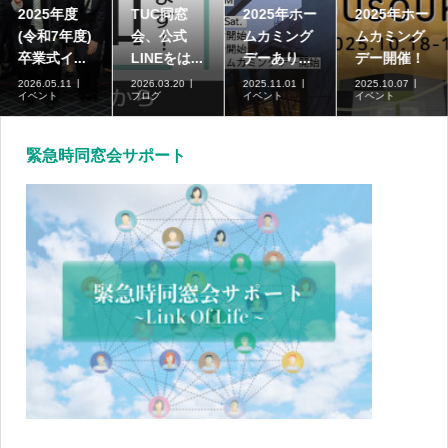
2025年度
TUC同窓
2025年ホー
2025年ホー
(令和7年度)
会、公式
ムカミング
ムカミング
卒業式イ...
LINEをは...
デーあり...
デー開催！
2026.05.11
2026.03.20
2025.11.01
2025.10.07
イベント
ブログ
イベント
イベント
緊急時同窓会サポート