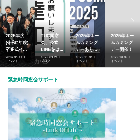


2025年度
TUC同窓
2025年ホー
2025年ホー
(令和7年度)
会、公式
ムカミング
ムカミング
卒業式イ...
LINEをは...
デーあり...
デー開催！
2026.05.11
2026.03.20
2025.11.01
2025.10.07
イベント
ブログ
イベント
イベント
緊急時同窓会サポート