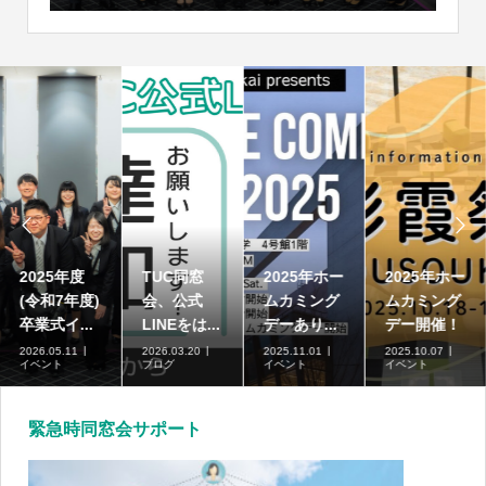


高崎商科大
2025年度
TUC同窓
2025年ホー
学短期大学
(令和7年度)
会、公式
ムカミング
部の募集...
卒業式イ...
LINEをは...
デーあり...
2026.07.01
2026.05.11
2026.03.20
2025.11.01
ブログ
イベント
ブログ
イベント
緊急時同窓会サポート