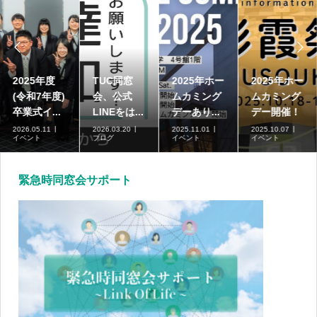


2025年度
TUC同窓
2025年ホー
2025年ホー
(令和7年度)
会、公式
ムカミング
ムカミング
卒業式イ...
LINEをは...
デーあり...
デー開催！
2026.05.11
2026.03.20
2025.11.01
2025.10.07
イベント
ブログ
イベント
イベント
緊急時同窓会サポート