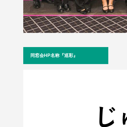
同窓会HP名称『巡彩』