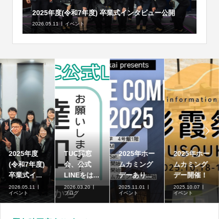
2025年度(令和7年度) 卒業式インタビュー公開
2026.05.11
イベント


2025年度
TUC同窓
2025年ホー
2025年ホー
(令和7年度)
会、公式
ムカミング
ムカミング
卒業式イ...
LINEをは...
デーあり...
デー開催！
2026.05.11
2026.03.20
2025.11.01
2025.10.07
イベント
ブログ
イベント
イベント