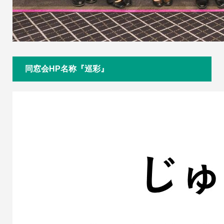
同窓会HP名称『巡彩』