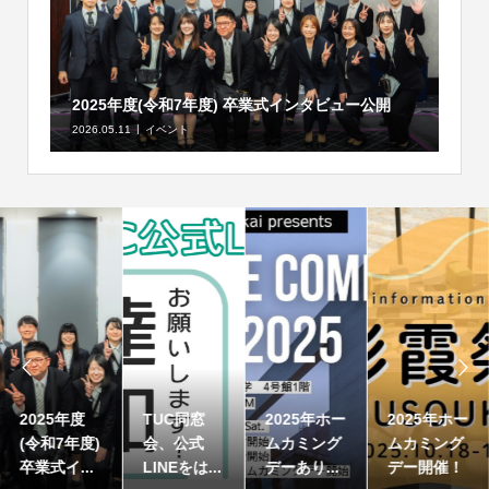
2025年度(令和7年度) 卒業式インタビュー公開
2026.05.11
イベント


2025年度
TUC同窓
2025年ホー
2025年ホー
(令和7年度)
会、公式
ムカミング
ムカミング
卒業式イ...
LINEをは...
デーあり...
デー開催！