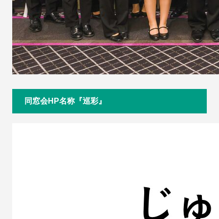
同窓会HP名称『巡彩』