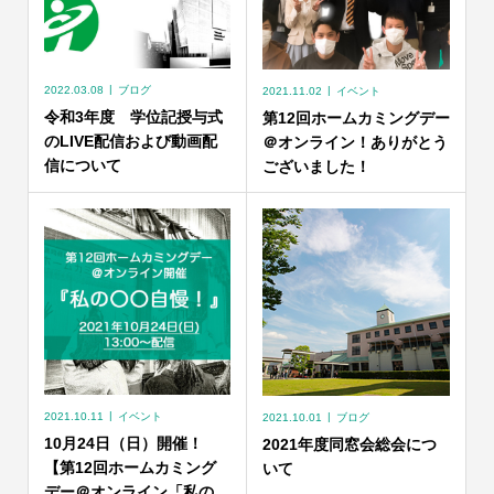
2022.03.08
ブログ
2021.11.02
イベント
令和3年度 学位記授与式
第12回ホームカミングデー
のLIVE配信および動画配
＠オンライン！ありがとう
信について
ございました！
2021.10.11
イベント
2021.10.01
ブログ
10月24日（日）開催！
2021年度同窓会総会につ
【第12回ホームカミング
いて
デー＠オンライン「私の...