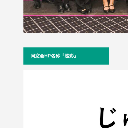
同窓会HP名称『巡彩』