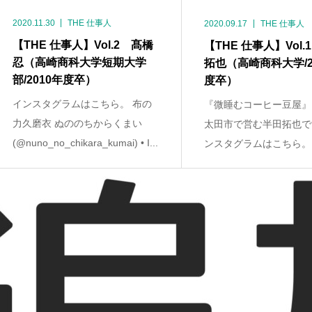
2020.11.30
THE 仕事人
2020.09.17
THE 仕事人
【THE 仕事人】Vol.2 髙橋
【THE 仕事人】Vol.
忍（高崎商科大学短期大学
拓也（高崎商科大学/2
部/2010年度卒）
度卒）
インスタグラムはこちら。 布の
『微睡むコーヒー豆屋』
力久磨衣 ぬののちからくまい
太田市で営む半田拓也で
(@nuno_no_chikara_kumai) • I...
ンスタグラムはこちら。 