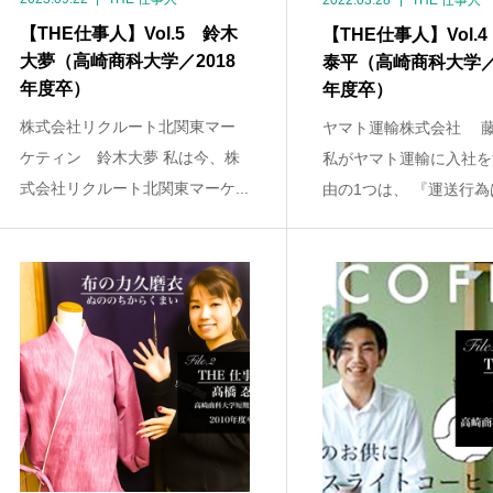
2022.03.28
THE 仕事人
【THE仕事人】Vol.5 鈴木
【THE仕事人】Vol.
大夢（高崎商科大学／2018
泰平（高崎商科大学／2
年度卒）
年度卒）
株式会社リクルート北関東マー
ヤマト運輸株式会社 藤
ケティン 鈴木大夢 私は今、株
私がヤマト運輸に入社を
式会社リクルート北関東マーケ...
由の1つは、 『運送行為は