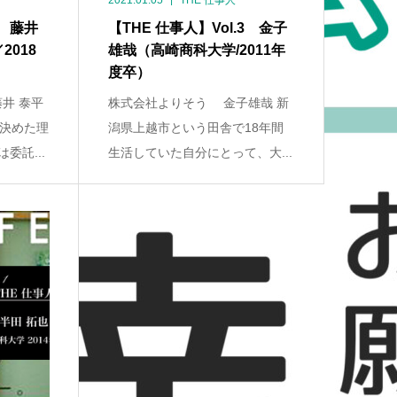
2021.01.05
THE 仕事人
4 藤井
【THE 仕事人】Vol.3 金子
018
雄哉（高崎商科大学/2011年
度卒）
井 泰平
株式会社よりそう 金子雄哉 新
決めた理
潟県上越市という田舎で18年間
委託...
生活していた自分にとって、大...