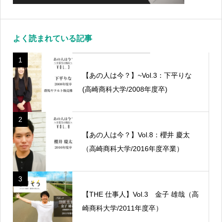
よく読まれている記事
1
【あの人は今？】~Vol.3：下平りな
(高崎商科大学/2008年度卒)
2
【あの人は今？】Vol.8：櫻井 慶太
（高崎商科大学/2016年度卒業）
3
【THE 仕事人】Vol.3 金子 雄哉（高
崎商科大学/2011年度卒）