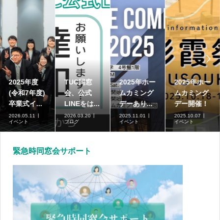


2025年ホー
2025年ホー
高崎商科大
2025年度
ムカミング
ムカミング
学短期大学
(令和7年度)
デーあり...
デー開催！
部の募集...
卒業式イ...
2025.11.01
2025.10.07
2026.07.01
2026.05.11
イベント
イベント
ブログ
イベント
緊急時同窓会サポート