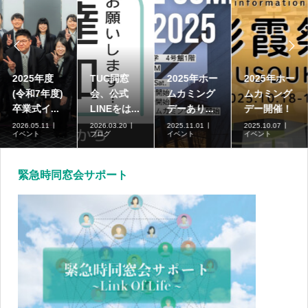


2025年度
TUC同窓
2025年ホー
2025年ホー
(令和7年度)
会、公式
ムカミング
ムカミング
卒業式イ...
LINEをは...
デーあり...
デー開催！
2026.05.11
2026.03.20
2025.11.01
2025.10.07
イベント
ブログ
イベント
イベント
緊急時同窓会サポート