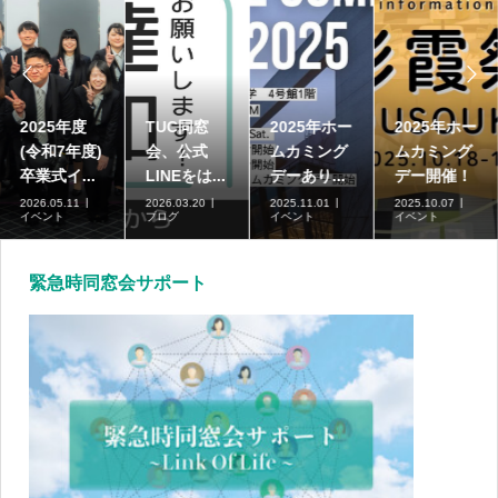


2025年度
TUC同窓
2025年ホー
2025年ホー
(令和7年度)
会、公式
ムカミング
ムカミング
卒業式イ...
LINEをは...
デーあり...
デー開催！
2026.05.11
2026.03.20
2025.11.01
2025.10.07
イベント
ブログ
イベント
イベント
緊急時同窓会サポート