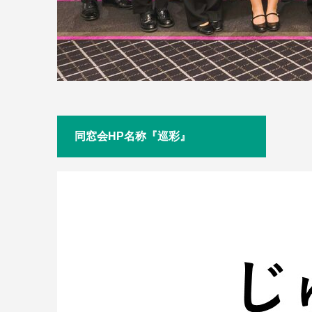
同窓会HP名称『巡彩』