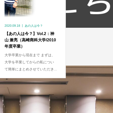
2020.09.18
あの人は今？
【あの人は今？】Vol.2：神
山 兼亮（高崎商科大学/2010
年度卒業）
大学卒業から現在まで まずは、
大学を卒業してからの私につい
て簡単にまとめさせていただき...
1
2