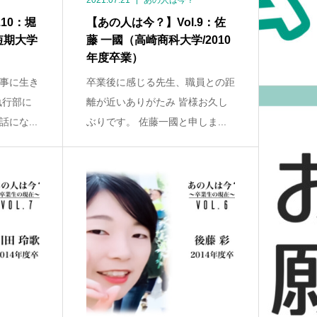
2021.07.21
あの人は今？
10：堀
【あの人は今？】Vol.9：佐
短期大学
藤 一國（高崎商科大学/2010
年度卒業）
事に生き
卒業後に感じる先生、職員との距
執行部に
離が近いありがたみ 皆様お久し
にな...
ぶりです。 佐藤一國と申しま...