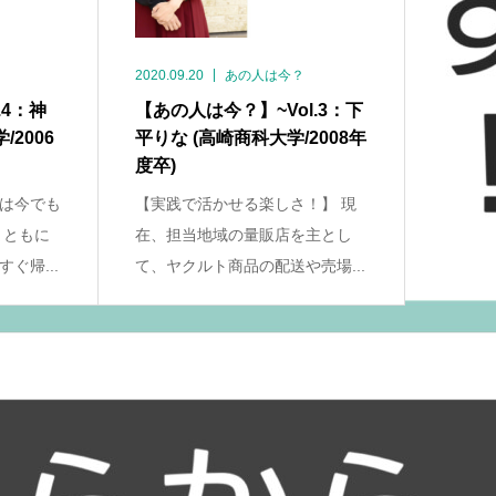
2020.09.20
あの人は今？
.4：神
【あの人は今？】~Vol.3：下
2006
平りな (高崎商科大学/2008年
度卒)
は今でも
【実践で活かせる楽しさ！】 現
まともに
在、担当地域の量販店を主とし
ぐ帰...
て、ヤクルト商品の配送や売場...