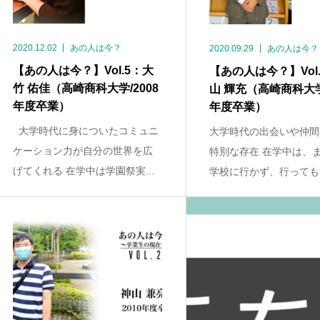
2020.12.02
あの人は今？
2020.09.29
あの人は今？
【あの人は今？】Vol.5：大
【あの人は今？】Vol
竹 佑佳（高崎商科大学/2008
山 輝充（高崎商科大学/
年度卒業）
年度卒業）
大学時代に身についたコミュニ
大学時代の出会いや仲間
ケーション力が自分の世界を広
特別な存在 在学中は、
げてくれる 在学中は学園祭実...
学校に行かず、行ってもす