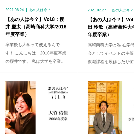
2021.06.24
あの人は今？
2021.02.27
あの人は今？
【あの人は今？】Vol.8：櫻
【あの人は今？】Vol
井 慶太（高崎商科大学/2016
田 玲歌（高崎商科大学/
年度卒業）
年度卒業）
卒業後も大学って使えるんで
高崎商科大学と私 在学
す！ こんにちは！2016年度卒業
会としてイベントの主催
の櫻井です。 私は大学を卒業...
教職課程を履修したり忙し