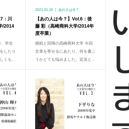
2021.01.26
あの人は今？
.7：川
【あの人は今？】Vol.6：後
2014
藤 彩（高崎商科大学/2014年
度卒業）
時、学生
挑戦と回帰の高崎商科大学 今回
をしたり
文章を寄せるにあたり、何を書こ
くも...
うかとても悩みました。近況と...