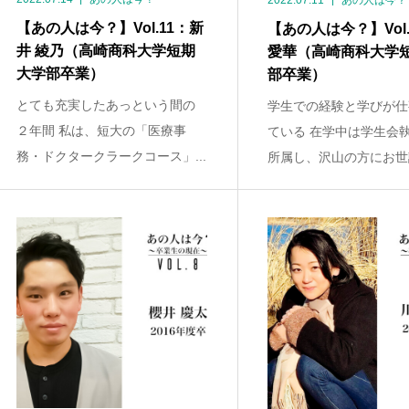
2022.07.11
あの人は今？
【あの人は今？】Vol.11：新
【あの人は今？】Vol.
井 綾乃（高崎商科大学短期
愛華（高崎商科大学
大学部卒業）
部卒業）
とても充実したあっという間の
学生での経験と学びが仕
２年間 私は、短大の「医療事
ている 在学中は学生会
務・ドクタークラークコース」...
所属し、沢山の方にお世話