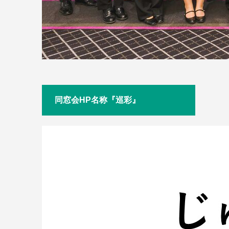
同窓会HP名称『巡彩』